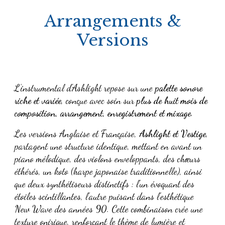
Arrangements &
Versions
L’instrumental d'
Ashlight
repose sur une
palette sonore
riche et variée
, conçue avec soin sur
plus de huit mois de
composition, arrangement, enregistrement et mixage
.
Les versions Anglaise et Française,
Ashlight et Vestige
,
partagent une structure identique, mettant en avant un
piano mélodique, des violons enveloppants, des chœurs
éthérés, un koto (harpe japonaise traditionnelle), ainsi
que deux synthétiseurs distinctifs : l’un évoquant des
étoiles scintillantes, l’autre puisant dans l’esthétique
New Wave des années 90. Cette combinaison crée une
texture onirique, renforçant le thème de lumière et