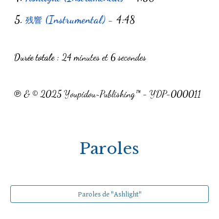
5
.
(Instrumental)
-
4:48
残響
Durée totale
:
24
minutes et
6
secondes
℗ & © 2025 Youpidou~Publishing™ - YDP-000011
Paroles
Paroles de "Ashlight"