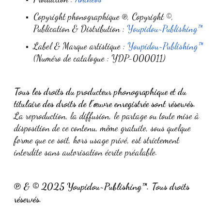
Copyright phonographique
, Copyright ©,
℗
Publication &
Distribution :
Youpidou~Publishing™
Label & Marque artistique :
Youpidou~Publishing™
(Numéro de catalogue : Y
DP-000011)
Tous les droits du producteur phonographique et du
titulaire des droits de l’œuvre enregistrée sont réservés.
La reproduction, la diffusion, le partage ou toute mise à
disposition de ce contenu, même gratuite, sous quelque
forme que ce soit, hors usage privé, est strictement
interdite sans autorisation écrite préalable.
©
℗
&
202
5
Youpidou~Publishing™. Tous droits
réservés.