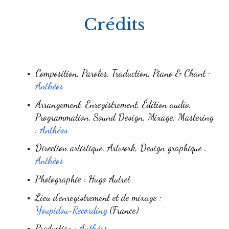
Crédits
Composition, Paroles, Traduction, Pi
ano & Chant
:
Anthéos
Arrangement, Enregistrement, Édition audio,
Programmation, Sound Design, Mixage, Mastering
:
Anthéos
Direction artistique, Artwork, Design graphique
:
Anthéos
Photographie : Hugo Autret
Lieu d’enregistrement et de mixage
:
Youpidou~Recording
(France)
Production :
Anthéos