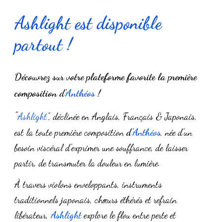
Ashlight est disponible
partout
!
Découvrez
sur votre plateforme favorite
la première
composition d'
Anthéos
!
"
Ashlight
", déclinée en Anglais, Français & Japonais,
est la toute première composition
d'
Anthéos
, née d'un
besoin viscéral d'exprimer une souffrance, de laisser
partir, de transmuter la douleur en lumière.
À travers violons enveloppants, instruments
traditionnels japonais, chœurs éthérés et refrain
libérateur,
Ashlight
explore le flou entre perte et