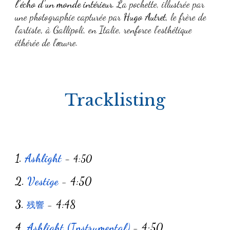
l’écho d’un monde intérieur
. La pochette, illustrée par
une photographie capturée par
Hugo Autret,
le frère de
l'artiste
,
à Gallipoli, en Italie, renforce l’esthétique
éthérée de l’œuvre.
Tracklisting
1.
Ashlight
-
4:50
2.
Vestige
-
4:50
3.
-
4:48
残響
4.
Ashlight (Instrumental)
-
4:50