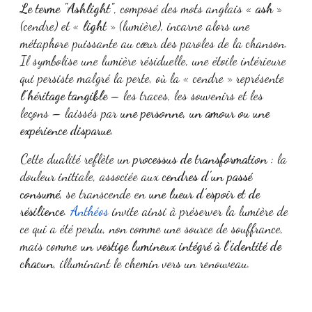
Le terme "Ashlight"
, composé des mots anglais «
ash
»
(cendre) et «
light
» (lumière), incarne alors une
métaphore puissante au cœur des paroles de la chanson.
Il symbolise une lumière résiduelle, une étoile intérieure
qui persiste malgré la perte, où la « cendre » représente
l’héritage tangible
– les traces, les souvenirs et les
leçons – laissés par
une personne, un amour ou une
expérience disparue
.
Cette dualité reflète un
processus de transformation
: la
douleur initiale, associée aux
cendres d’un passé
consumé
, se transcende en
une lueur d’espoir et de
résilience
.
Anthéos
invite ainsi à préserver la lumière de
ce qui a été perdu, non comme une source de souffrance,
mais comme
un vestige lumineux intégré à l’identité de
chacun
, illuminant le chemin vers un renouveau.