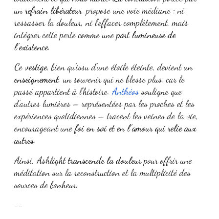
un
refrain libérateur
, propose une voie médiane : ni
ressasser la douleur, ni l'effacer complètement, mais
intégrer cette perte comme une
part lumineuse de
l’existence
.
Ce
vestige
, bien qu’issu d’une étoile éteinte, devient
un
enseignement
, un souvenir qui ne blesse plus, car le
passé appartient à l’histoire.
Anthéos
souligne que
d’autres lumières – représentées par les proches et les
expériences quotidiennes – tracent les veines de la vie,
encourageant une
foi en soi et en l’amour qui relie aux
autres
.
Ainsi, Ashlight
transcende la douleur
pour offrir une
méditation sur la reconstruction et la multiplicité des
sources de bonheur.
--