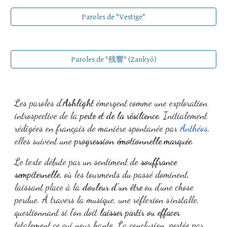
Paroles de "Vestige"
Paroles de "残響" (Zankyō)
Les paroles d'
Ashlight
émergent comme une exploration
introspective de la
perte et de la résilience
. Initialement
rédigées en français de manière spontanée par
Anthéos
,
elles suivent une
progression émotionnelle marquée
.
Le texte débute par un sentiment de
souffrance
sempiternelle
, où les tourments du passé dominent,
laissant place à la
douleur d’un être
ou d’une chose
perdue. À travers la musique, une réflexion s’installe,
questionnant si l’on doit
laisser partir ou effacer
totalement ce qui nous hante. La conclusion, portée par