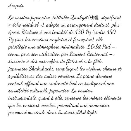
d’espoir.
La version japonaise, intitulée
Zankyō
(
, signifiant
残響
« écho résiduel »), adopte un arrangement distinct, plus
épuré. Réalisée à une tonalité de 430 Hz (contre 450
Hz pour les versions anglaise et française), elle
privilégie une atmosphère minimaliste. L'Orbit Pad –
connu pour son utilisation par Laurent Boutonnat –,
s’associe à des ensembles de flûtes et à la flûte
japonaise Shakuhachi, remplaçant les violons, chœurs et
synthétiseurs des autres versions. Le piano demeure
central, offrant une continuité tout en soulignant une
sensibilité culturelle japonaise. La version
instrumentale, quant à elle, conserve les mêmes éléments
que les versions vocales, permettant une immersion
purement musicale dans l’univers d’
Ashlight
.