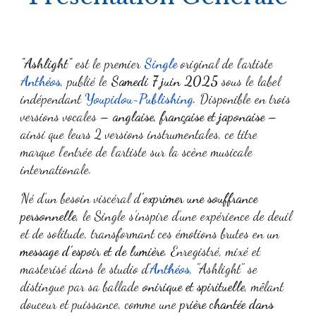
"Ashlight"
est le premier
Single
original de l’artiste
Anthéos
, publié le
Samedi 7 juin 2025
sous le label
indépendant
Youpidou~Publishing
. Disponible en trois
versions vocales –
anglaise, française et japonaise
–
ainsi que leurs 2 versions instrumentales, ce titre
marque l’entrée de l’artiste sur la scène musicale
internationale.
Né d’un besoin viscéral d
’exprimer une souffrance
personnelle
, le Single s’inspire d’une expérience de deuil
et de solitude, transformant ces émotions brutes en un
message d’espoir et de lumière
. Enregistré, mixé et
masterisé dans le studio d'
Anthéos
, "
Ashlight"
se
distingue par sa ballade
onirique et spirituelle
, mêlant
douceur et puissance, comme une
prière chantée dans