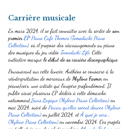
Carrière musicale
En mars 2024, il se fait connaître avec la sortie de
son
premier
EP
Piano Cafe Themes (Tomodachi Piano
Collection)
, où il propose des réarrangements au piano
des musiques du jeu vidéo
Tomodachi Life
. Cette
initiative marque
le début de sa carrière discographique
.
Poursuivant sur cette lancée, Anthéos se consacre à la
réinterprétation de morceaux de
Mylène Farmer
en
piano/voix, une artiste qui l'inspire profondément. Il
publie ainsi plusieurs EP dédiés à cette démarche,
notamment
Sans Logique (Mylène Piano Collection)
en
mai 2024, suivi de
Pourvu qu'elles soient douces (Mylène
Piano Collection)
en juillet 2024, et
À quoi je sers...
(Mylène Piano Collection)
en novembre 2024. Ces projets
sont illustrés par des photographies d'
Angela Fichera
, sa