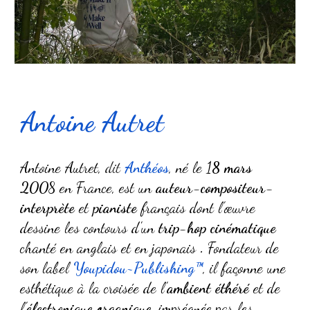
An
toine Autret
Antoine Autret,
dit
Anthéos
, né le 1
8 mars
200
8
en
France
, est un
auteur-compositeur-
interprète
et
pianiste
français dont l'œuvre
dessine les contours d'un
trip-hop cinématique
chanté en anglais et en japonais
.
Fondateur de
son label
Youpidou~Publishing
™
, il façonne une
esthétique à la croisée de l'
ambient éthéré
et de
l'
électronique organique
, imprégnée par les