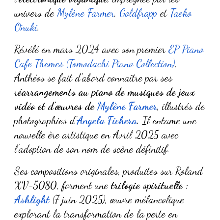
univers de
Mylène Farmer
,
Goldfrapp
et
Taeko
Ōnuki
.
Révélé en
mars
2024
avec son premier
EP
Piano
Cafe Themes (Tomodachi Piano Collection)
,
Anthéos se fait d'abord connaître par ses
r
éarrangements au piano de musiques de jeux
vidéo et d'œuvres de
Mylène Farmer
,
illustrés de
photographies d'
Angela Fichera
. Il entame une
nouvelle ère artistique en Avril 2025 avec
l'adoption de son nom de scène définitif.
Ses compositions originales, produites sur Roland
XV-5080, forment une
trilogie spirituelle
:
Ashlight
(7 juin 2025), œuvre mélancolique
explorant la transformation de la perte en