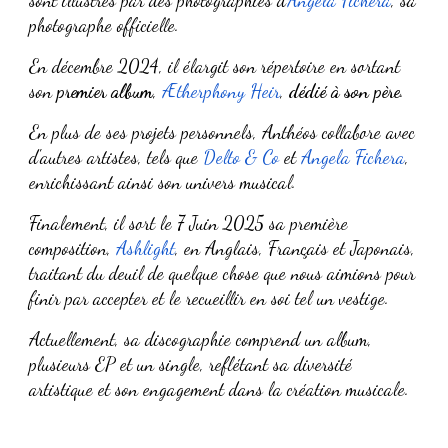
photographe officielle.
En décembre 2024, il élargit son répertoire en sortant
son
premier album
,
Ætherphony Heir
,
dédié à son père
.
En plus de ses projets personnels, Anthéos collabore avec
d'autres artistes, tels que
Delto & Co
et
Angela Fichera
,
enrichissant ainsi son univers musical.
Finalement, il sort le 7 Juin 2025 sa première
composition,
Ashlight
, en Anglais, Français et Japonais,
traitant du deuil de quelque chose que nous aimions pour
finir par accepter et le recueillir en soi tel un vestige.
Actuellement, sa discographie comprend un album,
plusieurs EP et un single, reflétant sa diversité
artistique et son engagement dans la création musicale.