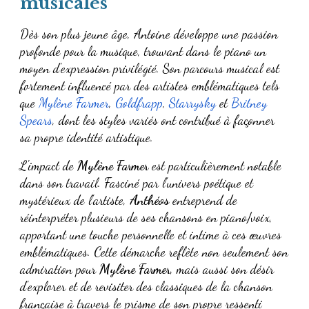
musicales
Dès son plus jeune âge,
Antoine
développe une passion
profonde pour la musique, trouvant dans le
piano
un
moyen d'expression privilégié. Son parcours musical est
fortement influencé par des artistes emblématiques tels
que
Mylène Farmer
,
Goldfrapp
,
Starrysky
et
Britney
Spears
, dont les styles variés ont contribué à façonner
sa propre identité artistique.
L'impact de
Mylène Farmer
est particulièrement notable
dans son travail. Fasciné par l'univers
poétique et
mystérieux
de l'artiste,
Anthéos
entreprend de
réinterpréter plusieurs de ses chansons en piano/voix
,
apportant une touche
personnelle et intime
à ces œuvres
emblématiques. Cette démarche reflète non seulement son
admiration pour
Mylène Farmer
, mais aussi son désir
d'explorer et de
revisiter des classiques de la chanson
française
à travers le prisme de son propre ressenti