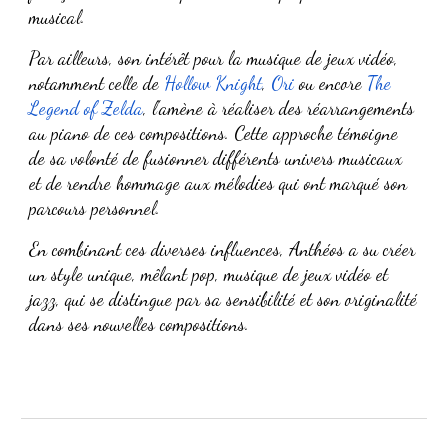
musical.
Par ailleurs, son intérêt pour la
musique de jeux vidéo
,
notamment celle de
Hollow Knight
,
Ori
ou encore
The
Legend of Zelda
, l'amène à réaliser des
réarrangements
au piano
de ces compositions. Cette approche témoigne
de sa volonté de
fusionner différents univers musicaux
et de rendre hommage aux
mélodies qui ont marqué son
parcours personnel
.
En combinant ces diverses influences, Anthéos a su créer
un
style unique
, mêlant
pop, musique de jeux vidéo et
jazz
, qui se distingue par sa
sensibilité et son originalité
dans ses nouvelles compositions.