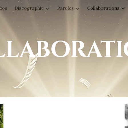
éos
Discographie
Paroles
Collaborations
ip to main content
Skip to navigat
llaborati