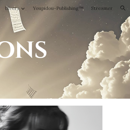
Divers
Youpidou~Publishing™
Streamer
ion
ons